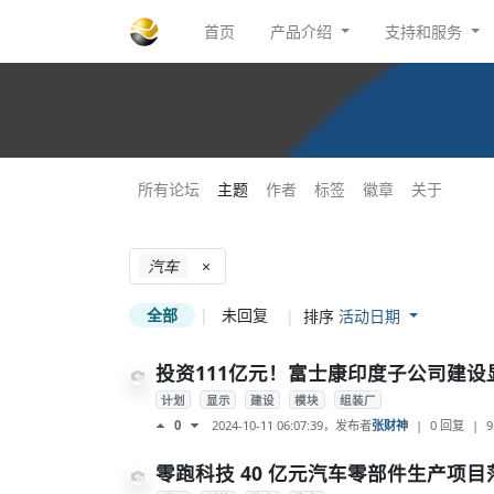
首页
产品介绍
支持和服务
所有论坛
主题
作者
标签
徽章
关于
汽车
×
全部
|
未回复
|
排序
活动日期
投资111亿元！富士康印度子公司建
计划
显示
建设
模块
组装厂
2024-10-11 06:07:39
，发布者
张财神
|
0 回复
|
9
0
零跑科技 40 亿元汽车零部件生产项