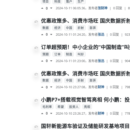
项目
科技
落户
生产
2024-10-11 06:05:36
，发布者
张财神
|
0 回复
|
8
0
优惠政策多、消费市场旺 国庆数据折
数据
经济
中国
折射
澎湃
2024-10-11 01:24:20
，发布者
张迅
|
0 回复
|
923
0
订单超预期！中小企业的“中国制造”叫
预期
订单
制造
叫好
2024-10-11 01:23:00
，发布者
张迅
|
0 回复
|
904
0
优惠政策多、消费市场旺 国庆数据折
数据
经济
中国
折射
澎湃
2024-10-10 23:27:08
，发布者
财神
|
0 回复
|
798
0
小鹏P7+搭载视觉智驾亮相 何小鹏：
毛利率
希望
投资人
亮相
2024-10-10 23:26:27
，发布者
财神
|
0 回复
|
778
0
国轩新能源车验证及储能研发基地项目动