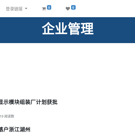
0
0
登录链接
企业管理
设显示模块组装厂计划获批
19
阅读数
目落户浙江湖州