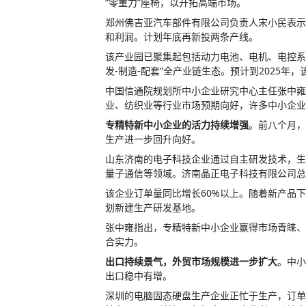
“零重力”座椅，以开拓高端市场。
郑州佛吉亚汽车部件有限公司负责人宋小民表示
和利润。计划年底再新投两条产线。
该产业园已聚集起包括动力电池、电机、电控系
发-制造-配套”全产业链生态。预计到2025年，
中国信通院规划所中小企业研究中心主任张中雍
业、纺织业等行业市场预期向好，许多中小企业
专精特新中小企业的活力持续增强
。前八个月，
生产进一步回升向好。
山东济南的电子科技企业通过自主研发技术，生
量子通信等领域。济南晶正电子科技有限公司总
该企业订单量同比增长60%以上。随着新产品
划新建生产研发基地。
张中雍指出，专精特新中小企业赢得市场青睐、
合实力。
出口持续景气，外贸市场规模进一步扩大
。中小
出口稳中有增。
深圳的电脑固态硬盘生产企业正忙于生产，订单