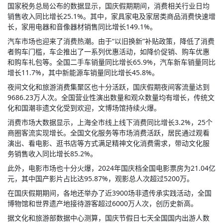
国家税务总局公布的数据显示，国庆假期期间，消费相关行业日均
销售收入同比增长25.1%。其中，家具家电及家居类商品消费快速增
长，家用电器和音像器材销售同比增长149.1%。
汽车市场也迎来了消费热潮。由于“以旧换新”补贴政策，降低了消费
者购车门槛，车企推出了一系列优惠活动，如降价促销、购车优惠
和购车礼包等。全国二手车销量同比增长65.9%，汽车新车销量同比
增长11.7%，其中新能源车销量同比增长45.8%。
夜间文化和旅游消费集聚区也十分活跃，国庆假期夜间客流量达到
9686.23万人次。全国营业性演出数量和观众数量均有增长，传统文
化和国潮非遗文化受到欢迎，文博场馆持续火爆。
消费市场大数据显示，上海全市线上线下消费同比增长3.2%，25个
商圈客流实现增长。全国文化服务等市场消费活跃，居民通过观看
演出、看电影、逛书店等方式满足精神文化消费需求，带动文化服
务销售收入同比增长85.2%。
此外，电影市场也十分火爆，2024年国庆档全国电影票房为21.04亿
元，其中国产影片占比达95.87%，观影总人次超过5200万。
在国庆假期期间，各地还举办了近3900场非遗传承实践活动，全国
博物馆和世界遗产地接待游客超过6000万人次，创历史新高。
据文化和旅游部数据中心测算，国庆节假日七天全国国内出游人数