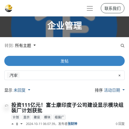
联系我们
企业管理
转到:
所有主题
发帖
汽车
×
显示
未回复
排序
活动日期
投资111亿元！富士康印度子公司建设显示模块组
装厂计划获批
计划
显示
建设
模块
组装厂
2024-10-11 06:07:39
，发布者
张财神
0 回复
0