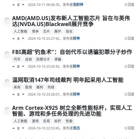
2024-10-11 06:06:35
，发布者
张财神
0 回复
0
AMD(AMD.US)发布新人工智能芯片 旨在与英伟
达(NVDA.US)Blackwell展开竞争
人工智能
竞争
芯片
展开
旨在
2024-10-10 23:27:42
，发布者
财神
0 回复
0
FBI高超“钓鱼术”：自创代币以诱骗犯罪分子炒作
代币
自创
犯罪分子
诱骗
2024-10-10 23:26:42
，发布者
财神
0 回复
0
温网取消147年司线裁判 明年起采用人工智能
采用
取消
裁判
司线
2024-10-10 23:26:07
，发布者
财神
0 回复
0
Arm Cortex-X925 树立全新性能标杆，实现人工
智能、游戏和多任务处理的先进功能
人工智能
游戏
实现
标杆
性能
2024-10-10 22:53:45
，发布者
张迅
0 回复
0