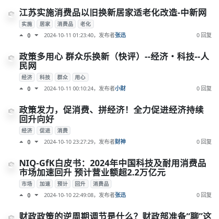
江苏实施消费品以旧换新居家适老化改造-中新网
实施
居家
消费品
老化
2024-10-11 01:23:40
，发布者
张迅
0 回复
0
政策多用心 群众乐换新（快评）--经济・科技--人
民网
经济
科技
群众
用心
2024-10-11 00:10:24
，发布者
小财
0 回复
0
政策发力，促消费、拼经济！全力促进经济持续
回升向好
经济
促进
消费
2024-10-10 23:27:29
，发布者
财神
0 回复
0
NIQ-GfK白皮书：2024年中国科技及耐用消费品
市场加速回升 预计营业额超2.2万亿元
市场
加速
预计
回升
消费品
2024-10-10 22:49:08
，发布者
张迅
0 回复
0
财政政策的逆周期调节是什么？财政部准备“聊”这