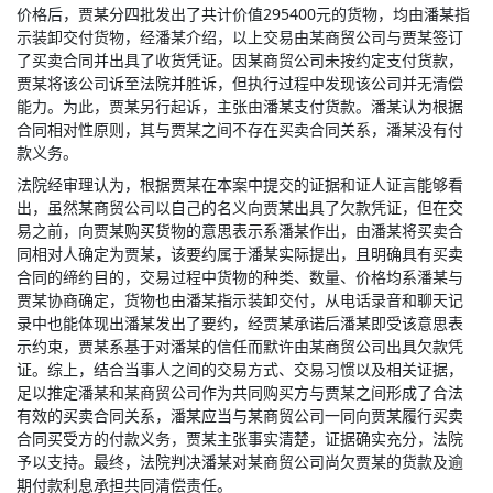
价格后，贾某分四批发出了共计价值295400元的货物，均由潘某指
示装卸交付货物，经潘某介绍，以上交易由某商贸公司与贾某签订
了买卖合同并出具了收货凭证。因某商贸公司未按约定支付货款，
贾某将该公司诉至法院并胜诉，但执行过程中发现该公司并无清偿
能力。为此，贾某另行起诉，主张由潘某支付货款。潘某认为根据
合同相对性原则，其与贾某之间不存在买卖合同关系，潘某没有付
款义务。
法院经审理认为，根据贾某在本案中提交的证据和证人证言能够看
出，虽然某商贸公司以自己的名义向贾某出具了欠款凭证，但在交
易之前，向贾某购买货物的意思表示系潘某作出，由潘某将买卖合
同相对人确定为贾某，该要约属于潘某实际提出，且明确具有买卖
合同的缔约目的，交易过程中货物的种类、数量、价格均系潘某与
贾某协商确定，货物也由潘某指示装卸交付，从电话录音和聊天记
录中也能体现出潘某发出了要约，经贾某承诺后潘某即受该意思表
示约束，贾某系基于对潘某的信任而默许由某商贸公司出具欠款凭
证。综上，结合当事人之间的交易方式、交易习惯以及相关证据，
足以推定潘某和某商贸公司作为共同购买方与贾某之间形成了合法
有效的买卖合同关系，潘某应当与某商贸公司一同向贾某履行买卖
合同买受方的付款义务，贾某主张事实清楚，证据确实充分，法院
予以支持。最终，法院判决潘某对某商贸公司尚欠贾某的货款及逾
期付款利息承担共同清偿责任。