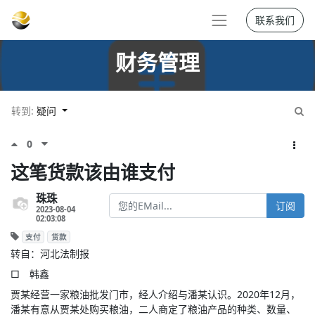
联系我们
财务管理
转到:
疑问
0
这笔货款该由谁支付
珠珠
订阅
2023-08-04
02:03:08
支付
货款
转自：河北法制报
□ 韩鑫
贾某经营一家粮油批发门市，经人介绍与潘某认识。2020年12月，
潘某有意从贾某处购买粮油，二人商定了粮油产品的种类、数量、