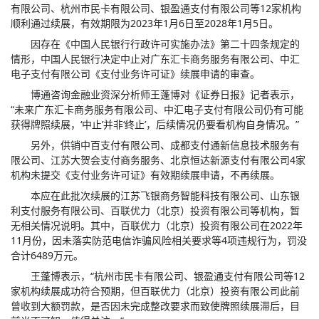
有限公司、杭州市民卡有限公司、银盈通支付有限公司等12家机构
顺利通过续展，有效期限为2023年1月6日至2028年1月5日。
因存在《中国人民银行行政许可实施办法》第二十四条规定的
情形，中国人民银行决定中止对广东汇卡商务服务有限公司、中汇
电子支付有限公司《支付业务许可证》续展申请的审查。
博通咨询金融业资深分析师王蓬博对《证券日报》记者表示，
“未来广东汇卡商务服务有限公司、中汇电子支付有限公司仍有可能
获得牌照续展，‘中止’并非‘终止’，后续情况仍要看机构自身情况。”
另外，供销中百支付有限公司、成都支付通新信息技术服务有
限公司、江苏大贺会支付商务服务、北京恒达新源支付有限公司4家
机构未提交《支付业务许可证》有效期续展申请，不再续展。
本应在此批次续展的江苏飞银商务智能科技有限公司、山东银
利支付服务有限公司、百联优力（北京）投资有限公司等机构，暂
无相关情况说明。其中，百联优力（北京）投资有限公司在2022年
11月份，因未落实防范电信诈骗风险相关要求等4项违规行为，罚没
合计6489万元。
王蓬博表示，“杭州市民卡有限公司、银盈通支付有限公司等12
家机构续展成功符合预期，但百联优力（北京）投资有限公司此前
曾收到大额罚款，是否因未完成整改要求而致使牌照续展滞后，目