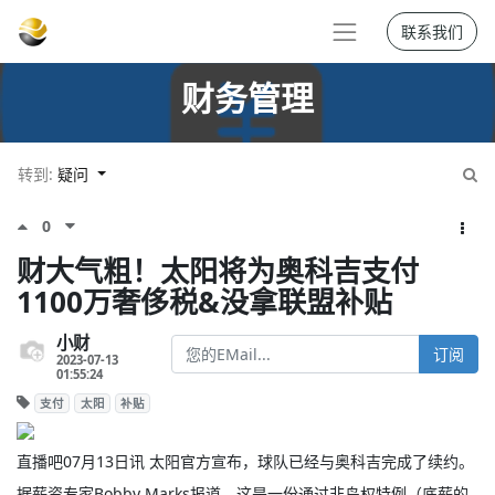
联系我们
财务管理
转到:
疑问
0
财大气粗！太阳将为奥科吉支付
1100万奢侈税&没拿联盟补贴
小财
订阅
2023-07-13
01:55:24
支付
太阳
补贴
直播吧07月13日讯 太阳官方宣布，球队已经与奥科吉完成了续约。
据薪资专家Bobby Marks报道，这是一份通过非鸟权特例（底薪的