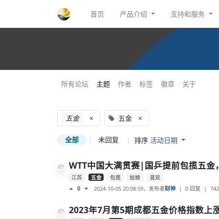
首页
产品介绍
支持和服务
所有论坛
主题
作者
标签
徽章
关于
五金
×
五金
×
全部
|
未回复
|
排序
活动日期
WTT中国大满贯赛|国乒提前包揽五
江苏
五金
包揽
姑娘
混双
2024-10-05 20:08:59
，发布者
财神
|
0 回复
|
742
0
2023年7月第5期成都五金价格指数上