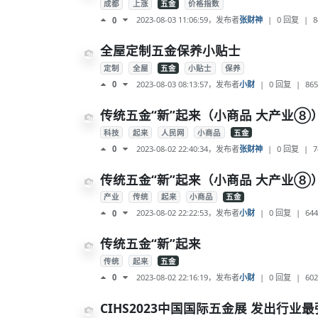
成都
上涨
五金
价格指数
2023-08-03 11:06:59
，发布者
张财神
|
0 回复
|
8
0
全屋定制五金保养小贴士
定制
全屋
五金
小贴士
保养
2023-08-03 08:13:57
，发布者
小财
|
0 回复
|
865
0
传统五金“新”起来（小商品 大产业⑧）
科技
起来
人民网
小商品
五金
2023-08-02 22:40:34
，发布者
张财神
|
0 回复
|
7
0
传统五金“新”起来（小商品 大产业⑧
产业
传统
起来
小商品
五金
2023-08-02 22:22:53
，发布者
小财
|
0 回复
|
644
0
传统五金“新”起来
传统
起来
五金
2023-08-02 22:16:19
，发布者
小财
|
0 回复
|
602
0
CIHS2023中国国际五金展 发出行业