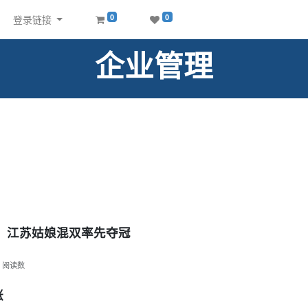
0
0
登录链接
企业管理
金，江苏姑娘混双率先夺冠
阅读数
涨