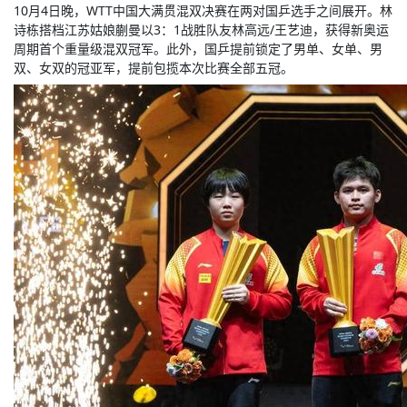
10月4日晚，WTT中国大满贯混双决赛在两对国乒选手之间展开。林
诗栋搭档江苏姑娘蒯曼以3：1战胜队友林高远/王艺迪，获得新奥运
周期首个重量级混双冠军。此外，国乒提前锁定了男单、女单、男
双、女双的冠亚军，提前包揽本次比赛全部五冠。