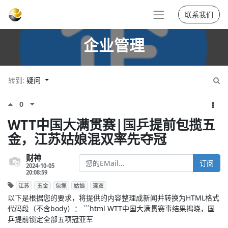
联系我们
企业管理
转到:
疑问
0
WTT中国大满贯赛|国乒提前包揽五
金，江苏姑娘混双率先夺冠
财神
订阅
2024-10-05
20:08:59
江苏
五金
包揽
姑娘
混双
以下是根据您的要求，将提供的内容整理成新闻并转换为HTML格式
代码段（不含body）： ```html
WTT中国大满贯赛事结果揭晓，国
乒提前锁定全部五项冠亚军