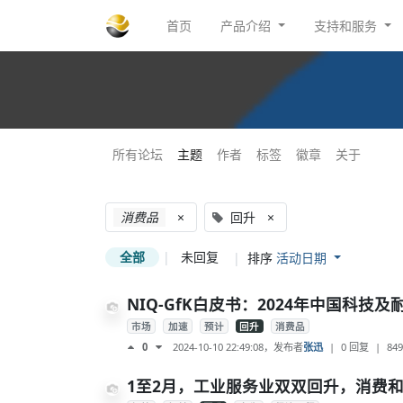
首页
产品介绍
支持和服务
所有论坛
主题
作者
标签
徽章
关于
消费品
×
回升
×
全部
|
未回复
|
排序
活动日期
NIQ-GfK白皮书：2024年中国科技
市场
加速
预计
回升
消费品
2024-10-10 22:49:08
，发布者
张迅
|
0 回复
|
849
0
1至2月，工业服务业双双回升，消费和