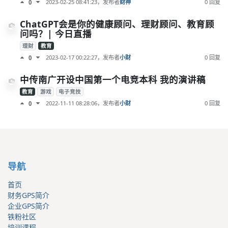
2023-02-25 08:41:23
，发布者
财神
0 回复
0
ChatGPT会是你的健康顾问、理财顾问、教育顾
问吗？| 今日直播
理财
教育
2023-02-17 00:22:27
，发布者
小财
0 回复
0
中传南广开设中国第一个电竞本科 我的演讲稿
教育
游戏
电子竞技
2022-11-11 08:28:06
，发布者
小财
0 回复
0
导航
首页
财务GPS简介
企业GPS简介
铁粉社区
培训课程