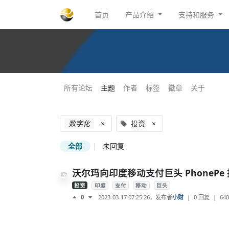
首页
产品介绍
支持和服务
所有论坛
主题
作者
标签
徽章
关于
数字化
×
投资
×
全部
|
未回复
沃尔玛向印度移动支付巨头 PhonePe 
投资
印度
支付
移动
巨头
2023-03-17 07:25:26
，发布者
小财
|
0 回复
|
640
0