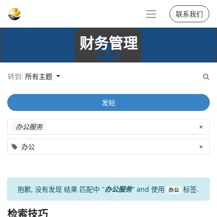
联系我们
财务管理
转到:
所有主题
发帖
办公服务
×
办公
×
抱歉, 没有发现
结果
匹配中 "
办公服务
" and 使用
标签.
办公
检索技巧