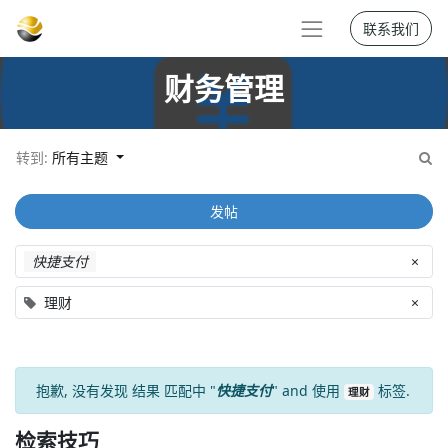
联系我们
财务管理
转到:
所有主题
发帖
快捷支付
×
理财
×
抱歉, 没有发现
结果
匹配中 "
快捷支付
" and 使用
标签.
理财
检索技巧