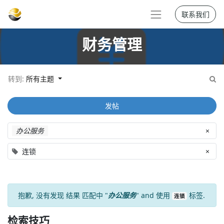
联系我们
财务管理
转到:
所有主题
发帖
办公服务
×
连锁
×
抱歉, 没有发现
结果
匹配中 "
办公服务
" and 使用
标签.
连锁
检索技巧