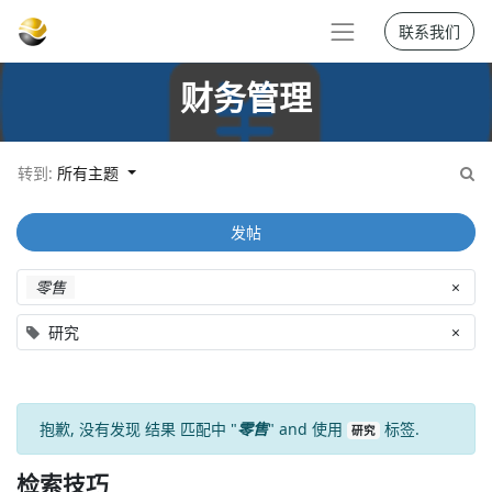
联系我们
财务管理
转到:
所有主题
发帖
零售
×
研究
×
抱歉, 没有发现
结果
匹配中 "
零售
" and 使用
标签.
研究
检索技巧