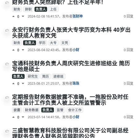
财务负责人突然辞职？上任不足半年！
财务
辞职
负责人
上任
2024-02-08 16:41:57
，发布者
张财神
0 回复
0
永安行财务负责人张贤大专学历变为本科 40岁出
头获成人教育文凭
财务
负责人
学历
大专
文凭
2023-08-04 02:43:45
，发布者
小财
0 回复
0
宝通科技财务负责人周庆研究生进修班结业 简历
写他是硕士
负责人
研究生
简历
进修班
2023-08-01 21:25:07
，发布者
珠珠
0 回复
0
定期报告财务数据披露不准确，一拖股份及时任
主管会计工作负责人被上交所监管警示
披露
财务数据
负责人
监管
会计工作
2023-07-14 14:41:58
，发布者
小财
0 回复
0
三盛智慧教育科技股份有限公司关于公司副总经
理财务负责人财务总监辞职的公告