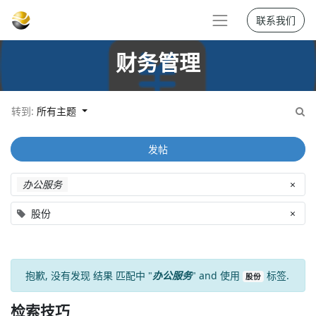
联系我们
财务管理
转到:
所有主题
发帖
办公服务
×
股份
×
抱歉, 没有发现
结果
匹配中 "
办公服务
" and 使用
标签.
股份
检索技巧