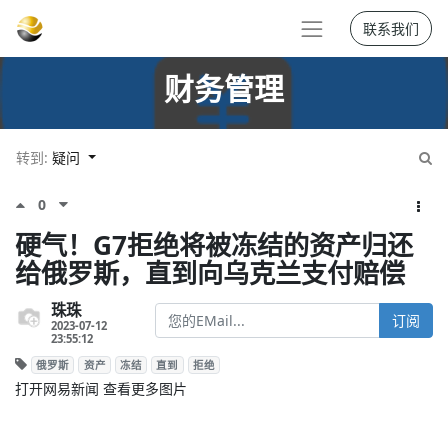
联系我们
财务管理
转到:
疑问
0
硬气！G7拒绝将被冻结的资产归还
给俄罗斯，直到向乌克兰支付赔偿
珠珠
订阅
2023-07-12
23:55:12
俄罗斯
资产
冻结
直到
拒绝
打开网易新闻 查看更多图片