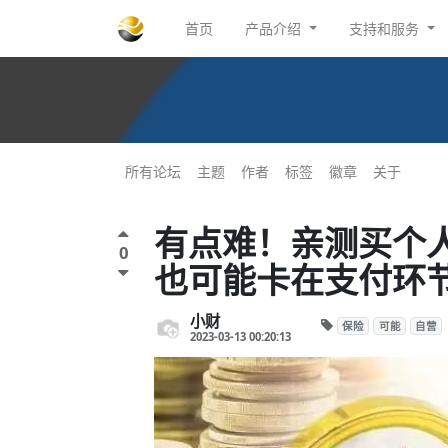
首页
产品介绍
支持和服务
所有论坛
主题
作者
标签
徽章
关于
有点难！亲测买个
0
也可能卡在支付环
小财
保险
可能
自营
2023-03-13 00:20:13