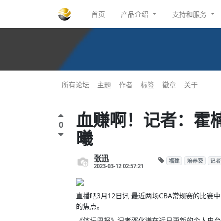
首页
产品介绍
支持和服务
所有论坛
主题
作者
标签
徽章
关于
血赚啊！记者：霍
0
曦
张迅
福建
培养费
记者
2023-03-12 02:57:21
直播吧3月12日讯 最近两场CBA常规赛的比
的焦点。
《体坛周报》记者邵化谦在近日更新的个人电台