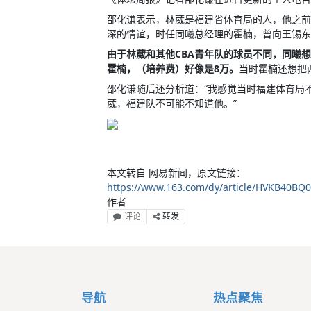
邵化谦表示，林葳是福建省体育局的人，他之前
深的情谊，时任同曦总经理的霍楠，曾向王锡东
由于林葳和其他CBA青年队的球员不同，同曦
霍楠，（培养费）好像是8万。
当时霍楠还想把
邵化谦随后还分析道：“我感觉当时福建体育局
葳，福建队不可能不知道他。”
本文转自 网易新闻，原文链接：
https://www.163.com/dy/article/HVKB40BQ
作者
评论
转发
导航
热点聚焦