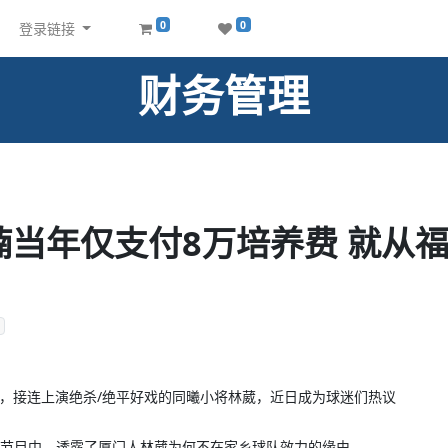
0
0
登录链接
财务管理
楠当年仅支付8万培养费 就从
赛中，接连上演绝杀/绝平好戏的同曦小将林葳，近日成为球迷们热议
节目中，透露了厦门人林葳为何不在家乡球队效力的缘由。