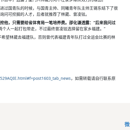
进过国青队的时候，与国青主帅、同曦青年队主帅王锡东结下了很
询问可挖掘的人才，后者就推荐了林葳、曾凌铉。
想挖他，只需要给省体育局一笔培养费。邵化谦透露：“后来我问过
两个人一起打包带走，不过最终曾凌铉选择留在家乡福建。”
不希望林葳去福建队，否则曾代表福建青年队打过全运会比赛的林
0529AQIE.html#f=post1603_tab_news
，如需转载请自行联系原
微