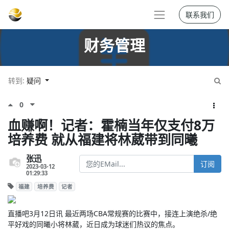
联系我们
财务管理
转到:
疑问
0
血赚啊！记者：霍楠当年仅支付8万
培养费 就从福建将林葳带到同曦
张迅
订阅
2023-03-12
01:29:33
福建
培养费
记者
直播吧3月12日讯 最近两场CBA常规赛的比赛中，接连上演绝杀/绝
平好戏的同曦小将林葳，近日成为球迷们热议的焦点。