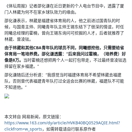
《体坛周报》记者邵化谦在近日更新的个人电台节目中，透露了厦
门人林葳为何不在家乡球队效力的缘由。
邵化谦表示，林葳是福建省体育局的人，他之前进过国青队的时
候，与国青主帅、同曦青年队主帅王锡东结下了很深的情谊，时任
同曦总经理的霍楠，曾向王锡东询问可挖掘的人才，后者就推荐了
林葳、曾凌铉。
由于林葳和其他CBA青年队的球员不同，同曦想挖他，只需要给省
体育局一笔培养费。邵化谦透露：“后来我问过霍楠，（培养费）好
像是8万。
当时霍楠还想把两个人一起打包带走，不过最终曾凌铉选
择留在家乡福建。”
邵化谦随后还分析道：“我感觉当时福建体育局不希望林葳去福建
队，否则曾代表福建青年队打过全运会比赛的林葳，福建队不可能
不知道他。”
本文转自 网易新闻，原文链接：
https://www.163.com/dy/article/HVKB40BQ0529AQIE.html?
clickfrom=w_sports
，如需转载请自行联系原作者