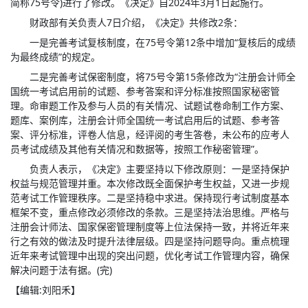
简称75号令)进行了修改。《决定》自2024年3月1日起施行。
财政部有关负责人7日介绍，《决定》共修改2条：
一是完善考试复核制度，在75号令第12条中增加“复核后的成绩
为最终成绩”的规定。
二是完善考试保密制度，将75号令第15条修改为“注册会计师全
国统一考试启用前的试题、参考答案和评分标准按照国家秘密管
理。命审题工作及参与人员的有关情况、试题试卷命制工作方案、
题库、案例库，注册会计师全国统一考试启用后的试题、参考答
案、评分标准，评卷人信息，经评阅的考生答卷，未公布的应考人
员考试成绩及其他有关情况和数据等，按照工作秘密管理”。
负责人表示，《决定》主要坚持以下修改原则：一是坚持保护
权益与规范管理并重。本次修改既全面保护考生权益，又进一步规
范考试工作管理秩序。二是坚持稳中求进。保持现行考试制度基本
框架不变，重点修改必须修改的条款。三是坚持法治思维。严格与
注册会计师法、国家保密管理制度等上位法保持一致，并将近年来
行之有效的做法及时提升法律层级。四是坚持问题导向。重点梳理
近年来考试管理中出现的突出问题，优化考试工作管理内容，确保
解决问题于法有据。(完)
【编辑:刘阳禾】