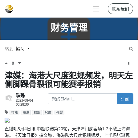
联系我们
财务管理
转到:
疑问
0
津媒：海港大尺度犯规频发，明天左
侧脚踝骨裂很可能赛季报销
珠珠
订阅
2023-08-04
00:28:30
可能
海港
犯规
尺度
骨裂
直播吧8月4日讯 中超联赛第20轮，天津津门虎客场1-2不敌上海海
港。《天津日报》撰文称，海港队大尺度犯规频发，上半场张琳芃