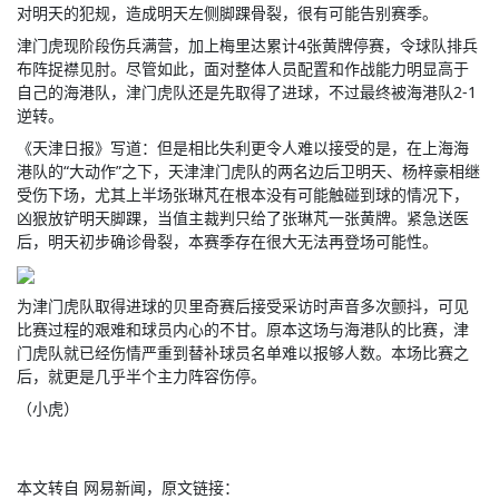
对明天的犯规，造成明天左侧脚踝骨裂，很有可能告别赛季。
津门虎现阶段伤兵满营，加上梅里达累计4张黄牌停赛，令球队排兵
布阵捉襟见肘。尽管如此，面对整体人员配置和作战能力明显高于
自己的海港队，津门虎队还是先取得了进球，不过最终被海港队2-1
逆转。
《天津日报》写道：但是相比失利更令人难以接受的是，在上海海
港队的“大动作”之下，天津津门虎队的两名边后卫明天、杨梓豪相继
受伤下场，尤其上半场张琳芃在根本没有可能触碰到球的情况下，
凶狠放铲明天脚踝，当值主裁判只给了张琳芃一张黄牌。紧急送医
后，明天初步确诊骨裂，本赛季存在很大无法再登场可能性。
为津门虎队取得进球的贝里奇赛后接受采访时声音多次颤抖，可见
比赛过程的艰难和球员内心的不甘。原本这场与海港队的比赛，津
门虎队就已经伤情严重到替补球员名单难以报够人数。本场比赛之
后，就更是几乎半个主力阵容伤停。
（小虎）
本文转自 网易新闻，原文链接：