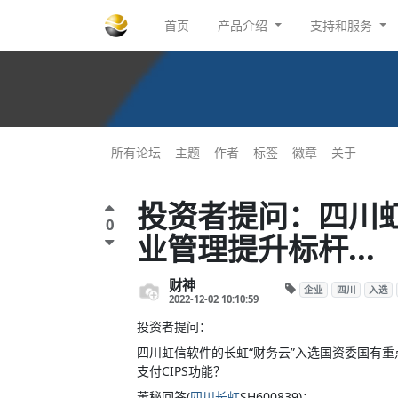
首页
产品介绍
支持和服务
所有论坛
主题
作者
标签
徽章
关于
投资者提问：四川
0
业管理提升标杆...
财神
企业
四川
入选
2022-12-02 10:10:59
投资者提问：
四川虹信软件的长虹“财务云”入选国资委国有重
支付CIPS功能？
董秘回答(
四川长虹
SH600839)：