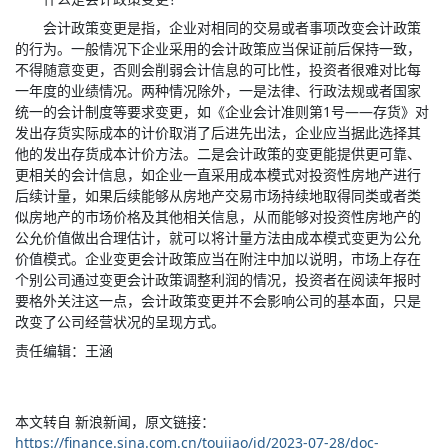
会计政策变更是指，企业对相同的交易或者事项改变会计政策
的行为。
一般情况下企业采用的会计政策应当保证前后保持一致，
不得随意变更，否则会削弱会计信息的可比性，投资者很难对比每
一年度的业绩情况。
两种情况除外，一是法律、行政法规或者国家
统一的会计制度等要求变更，如《企业会计准则第1号——存货》对
发出存货实际成本的计价取消了后进先出法，企业应当据此选择其
他的发出存货成本计价方法。二是会计政策的变更能提供更可靠、
更相关的会计信息，如企业一直采用成本模式对投资性房地产进行
后续计量，如果后续能够从房地产交易市场持续地取得同类或者类
似房地产的市场价格及其他相关信息，从而能够对投资性房地产的
公允价值做出合理估计，就可以将计量方法由成本模式变更为公允
价值模式。企业变更会计政策应当在附注中加以说明，市场上存在
个别公司通过变更会计政策调整利润的情况，投资者在阅读年报时
要格外关注这一点，会计政策变更并不会影响公司的基本面，只是
改变了公司经营状况的呈现方式。
责任编辑：王涵
本文转自 新浪新闻，原文链接：
https://finance.sina.com.cn/toujiao/jd/2023-07-28/doc-