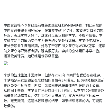
中国女篮核心李梦已经前往美国继续征战WNBA联赛，她此前帮助
中国女篮夺得亚洲杯冠军，在决赛中砍下17分，末节得到12分力挽
狂澜，表现实在太好了，球迷可以永远相信李梦。不得不感慨，李
梦确实是目前国内综合实力最强的女篮外线球员。李梦今年28岁，
正处于职业生涯巅峰期，她除了带领四川女篮夺得WCBA冠军，还帮
助女篮夺得亚洲杯金牌，确实很厉害。李梦的身体素质非常出色，
接近欧美球员，她已经是世界级巨星。
李梦的篮球生涯非常辉煌，但她在2023年也同样备受质疑和批评。
李梦插足前女篮领证张隆婚姻的事情在3月曝光，因为张隆拒绝给前
妻赵蕾支付抚养费，所以，张隆前妻就将事情真相在网络上公布。
从时间上来算，李梦事件已经持续4个月时间，从李梦和张隆前妻赵
蕾最新的动态来看，这件事情也大结局了，双方已经私下达成一
致，毫无疑问，这是比较理想的结果，如果继续博弈的话，可能两
败俱伤。