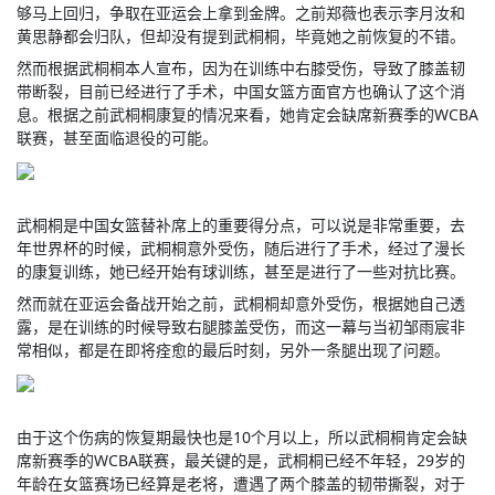
够马上回归，争取在亚运会上拿到金牌。之前郑薇也表示李月汝和
黄思静都会归队，但却没有提到武桐桐，毕竟她之前恢复的不错。
然而根据武桐桐本人宣布，因为在训练中右膝受伤，导致了膝盖韧
带断裂，目前已经进行了手术，中国女篮方面官方也确认了这个消
息。根据之前武桐桐康复的情况来看，她肯定会缺席新赛季的WCBA
联赛，甚至面临退役的可能。
武桐桐是中国女篮替补席上的重要得分点，可以说是非常重要，去
年世界杯的时候，武桐桐意外受伤，随后进行了手术，经过了漫长
的康复训练，她已经开始有球训练，甚至是进行了一些对抗比赛。
然而就在亚运会备战开始之前，武桐桐却意外受伤，根据她自己透
露，是在训练的时候导致右腿膝盖受伤，而这一幕与当初邹雨宸非
常相似，都是在即将痊愈的最后时刻，另外一条腿出现了问题。
由于这个伤病的恢复期最快也是10个月以上，所以武桐桐肯定会缺
席新赛季的WCBA联赛，最关键的是，武桐桐已经不年轻，29岁的
年龄在女篮赛场已经算是老将，遭遇了两个膝盖的韧带撕裂，对于