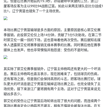
先，但是在比赛开始前的19.3秒，孙铭徽命中关键的三分，浙江广
厦客场反客为主以99比94战胜辽篮。如此以来两支球队总比分战成1
比1，辽宁男篮也错失了一个主场优势。
本场比赛辽宁男篮输球是多方面的原因，主要原因是核心郭艾伦赛
季报销，此役郭艾伦仅上场14分钟，贡献了5分5次助攻。在第二节
时郭艾伦一瘸一拐的下场，这也意味着他再次受伤。赛后据知名媒
体人透露郭艾伦将赛季报销无缘本赛季的比赛。同时赛后他在赛季
媒体上也发声，他也非常懊恼并抱怨道：受伤的不是时候。
其实除了郭艾伦赛季报销外，辽宁篮主帅杨鸣还有更大的一个坏消
息。赛后主帅杨鸣也直言表示，现在困难来了，包括球员的伤病，
还有客场之旅，但是我们会保持高昂的斗志，把客场比赛打好。球
队更大的坏消息是辽宁男篮在输掉这场比赛之后，也完全错失了主
场优势，接下来浙江广厦将拥有两个主场，这对于辽宁男篮来说无
疑凶多吉少。
郭艾伦的受伤让辽宁男篮后场轮转出现了很大的问题，而连续两个
客场比赛肯定会让杨鸣苦不堪言，稍有不慎就会被淘汰出局。在五