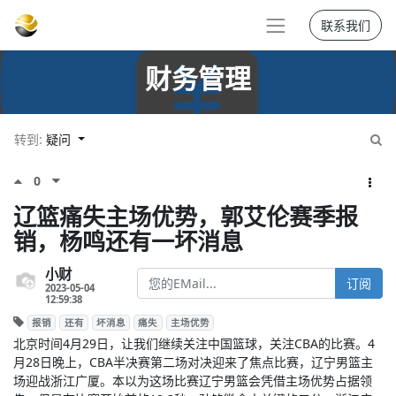
联系我们
财务管理
转到:
疑问
0
辽篮痛失主场优势，郭艾伦赛季报
销，杨鸣还有一坏消息
小财
订阅
2023-05-04
12:59:38
报销
还有
坏消息
痛失
主场优势
北京时间4月29日，让我们继续关注中国篮球，关注CBA的比赛。4
月28日晚上，CBA半决赛第二场对决迎来了焦点比赛，辽宁男篮主
场迎战浙江广厦。本以为这场比赛辽宁男篮会凭借主场优势占据领