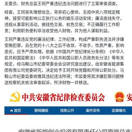
支委员、财务总监王珂严重违纪违法问题进行了立案审查调查。
经查，王珂丧失理想信念，背弃初心使命，无视中央八项规定精
神，接受可能影响公正执行公务的娱乐活动安排；廉洁底线失守，
违规从事营利活动，搞钱色交易、权色交易；不正确履行工作职
责；利用职务便利非法收受他人财物，并为他人谋取利益。
王珂严重违反党的廉洁纪律、工作纪律，构成严重职务违法并涉嫌
受贿犯罪，且在党的十八大之后不收敛、不收手，性质严重，影响
恶劣，应予严肃处理。依据《中国共产党纪律处分条例》《中华人
民共和国监察法》《中华人民共和国公职人员政务处分法》等有关
规定，经马鞍山市纪委常委会会议研究提出建议，由安徽省能源集
团有限公司党委研究，决定给予王珂开除党籍和开除公职处分。马
鞍山市纪委监委收缴其违纪违法所得；市监委将其涉嫌犯罪问题移
送检察机关依法审查起诉，所涉财物一并移送。