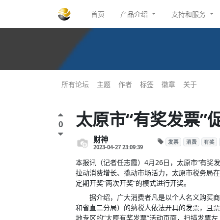
首页
产品介绍
支持和服务
所有论坛
主题
作者
标签
徽章
关于
太原市“有奖发票”
0
财神
发票
消费
有奖
2023-04-27 23:09:39
本报讯
（记者任志霞）4月26日，太原市“有奖
拉动消费增长、撬动市场活力，太原市税务局在
定期开奖“两次开奖”的模式进行开奖。
据介绍，广大消费者凡是以个人名义购买商品
和省直二分局）的纳税人依法开具的发票，且票面
地专区的“太原有奖发票”活动页面，扫描发票