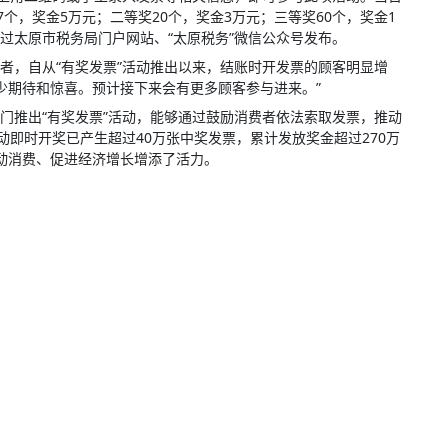
个，奖金5万元；二等奖20个，奖金3万元；三等奖60个，奖金1
过太原市税务局门户网站、“太原税务”微信公众号发布。
，自从“有奖发票”活动推出以来，结账时开发票的顾客明显增
了不少期待和惊喜。预计接下来会有更多顾客参与进来。”
推出“有奖发票”活动，能够通过鼓励消费者依法索取发票，推动
动即时开奖已产生超过40万张中奖发票，累计发放奖金超过270万
动消费、促进经济增长增添了活力。