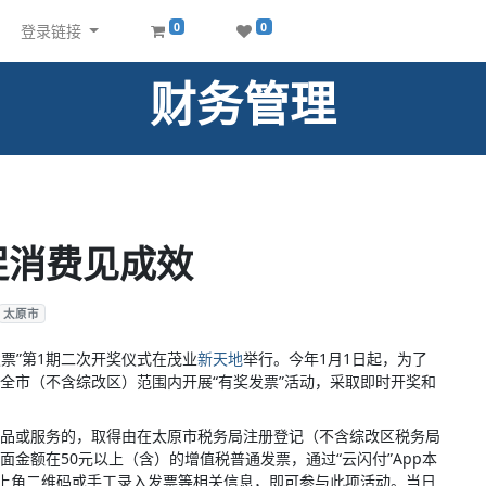
0
0
登录链接
财务管理
促消费见成效
太原市
发票”第1期二次开奖仪式在茂业
新天地
举行。今年1月1日起，为了
全市（不含综改区）范围内开展“有奖发票”活动，采取即时开奖和
或服务的，取得由在太原市税务局注册登记（不含综改区税务局
金额在50元以上（含）的增值税普通发票，通过“云闪付”App本
左上角二维码或手工录入发票等相关信息，即可参与此项活动。当日