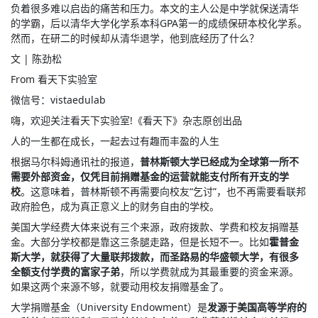
负着很多难以启齿的痛苦和压力。本文的主人公是中学就保送清华
的学霸，后以清华大学化学系本科GPA第一的成绩保研本校化学系。
然而，在研二的时候却从清华退学，他到底经历了什么？
文 | 陈劲松
From 看天下实验室
微信号：vistaedulab
嗨，欢迎关注看天下实验室!《看天下》杂志原创出品
人的一生都在成长，一起去过有趣而丰盈的人生
根据马尔科姆通讯社的报道，
普林斯顿大学已经成为全球第一所不
需要外部资金，仅凭目前捐赠基金的运营就能支付所有开支的学
校
。这意味着，普林斯顿不再需要向校友“乞讨”，也不再需要看联邦
政府脸色，成为真正意义上的财务自由的学校。
美国大学经费大体来说有三个来源，政府拨款、学费和校友捐赠基
金。大部分学校都是靠这三条腿走路，但是长短不一。比如
霍普金
斯大学，就获得了大量联邦拨款，而圣路易的华盛顿大学，有很多
全额支付学费的富家子弟
，所以学费就成为其最重要的资金来源。
如果这两个来源不够，就要动用校友捐赠基金了。
大学捐赠基金（University Endowment）是
发源于美国高等学府的