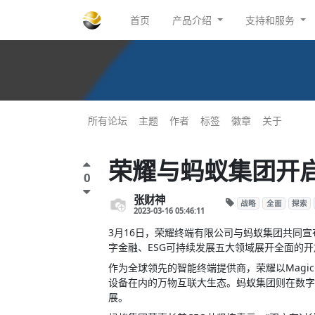
首页
产品介绍
支持和服务
所有论坛
主题
作者
标签
徽章
关于
荣耀与蚂蚁集团开
0
张财神
战略
全面
探索
2023-03-16 05:46:11
3月16日，荣耀终端有限公司与蚂蚁集团共同
字金融、ESG可持续发展五大领域展开全面的
作为全球领先的智能终端提供商，荣耀以Magic
设备在内的万物互联大生态。蚂蚁集团则在数字
展。