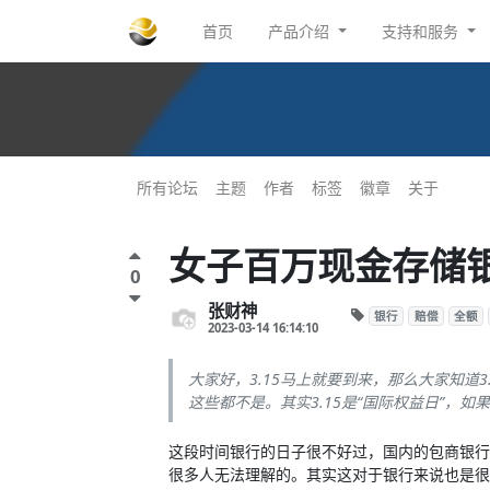
首页
产品介绍
支持和服务
所有论坛
主题
作者
标签
徽章
关于
女子百万现金存储
0
张财神
银行
赔偿
全额
2023-03-14 16:14:10
大家好，3.15马上就要到来，那么大家知道3
这些都不是。其实3.15是“国际权益日”，
这段时间银行的日子很不好过，国内的包商银行
很多人无法理解的。其实这对于银行来说也是很