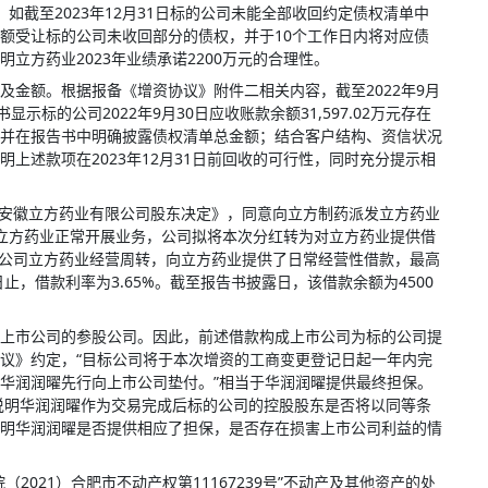
。如截至2023年12月31日标的公司未能全部收回约定债权清单中
额受让标的公司未收回部分的债权，并于10个工作日内将对应债
立方药业2023年业绩承诺2200万元的合理性。
及金额。根据报备《增资协议》附件二相关内容，截至2022年9月
书显示标的公司2022年9月30日应收账款余额31,597.02万元存在
并在报告书中明确披露债权清单总金额；结合客户结构、资信状况
上述款项在2023年12月31日前回收的可行性，同时充分提示相
出了《安徽立方药业有限公司股东决定》，同意向立方制药派发立方药业
为保证立方药业正常开展业务，公司拟将本次分红转为对立方药业提供借
资子公司立方药业经营周转，向立方药业提供了日常经营性借款，最高
0日止，借款利率为3.65%。截至报告书披露日，该借款余额为4500
上市公司的参股公司。因此，前述借款构成上市公司为标的公司提
议》约定，“目标公司将于本次增资的工商变更登记日起一年内完
华润润曜先行向上市公司垫付。”相当于华润润曜提供最终担保。
充说明华润润曜作为交易完成后标的公司的控股股东是否将以同等条
明华润润曜是否提供相应了担保，是否存在损害上市公司利益的情
2021）合肥市不动产权第11167239号”不动产及其他资产的处