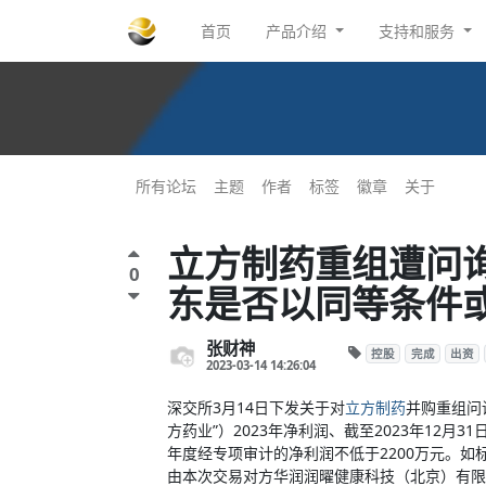
首页
产品介绍
支持和服务
所有论坛
主题
作者
标签
徽章
关于
立方制药重组遭问
0
东是否以同等条件
张财神
控股
完成
出资
2023-03-14 14:26:04
深交所3月14日下发关于对
立方制药
并购重组问
方药业”）2023年净利润、截至2023年12月
年度经专项审计的净利润不低于2200万元。如
由本次交易对方华润润曜健康科技（北京）有限