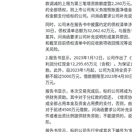
款调减的上限为第三笔增资款额度暨2,260万元
的全部债权，则上市公司有义务按照账面净值金
权金额支付给标的公司。问询函要求公司补充说明
同时，公司未在报告书中披露约定的债权清单涉
30日，债权清单总额为32,062.62万元，与报告
差异。问询函要求公司补充说明形成差异原因，
和截至目前债权清单中的应收款项收回情况等说明
关风险。
2.报告书显示，2023年1月12日，公司作
利润分红现金12,295.65万元（含税）。
款。此外，自2023年1月起，公司为支持全
额不超过5000万元，借款期限至2023年4月3
万元。
报告书显示，本次交易完成后，标的公司将成为
供财务资助。其中对于分红款的偿还，《增资协
成全部占用本金及资金占用费的支付，否则，由
对于前述4500万元借款，问询函要求公司补
件或者出资比例提供财务资助；不能提供的，说
形。
报告书显示，标的公司先行完成其名下编号为“皖（