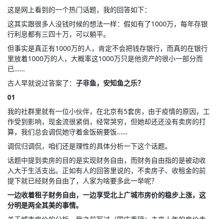
这是网上看到的一个热门话题，我的回答如下：
这其实跟很多人没钱时候的想法一样：假如有了1000万，每年存银
行利息都有三四十万，可以躺平。
但事实是真正有1000万的人，肯定不会把钱存银行，而真的在银行
里放着1000万的人，大概率这1000万只是他资产的很小一部分而
已……
古人早就说过答案了：
子非鱼，安知鱼之乐？
01
我的社群里就有一位小伙伴，在北京有5套房，由于疫情的原因，工
作受到影响，现金流很紧俏，经常哭穷，但她却还还没有卖房的打
算，我们总会调侃她守着金饭碗要饭……
调侃归调侃，咱们还是理性的具体分析一下这个话题。
话题中提到卖房的目的是实现财务自由，而财务自由指的是被动收
入大于生活支出。正如有人的回答里说的，不卖房子、收租金的前
提下就已经财务自由了，人家为啥要多此一举呢？
一边收着租子财务自由，一边享受北上广城市房价的稳步上涨，这
分明是两全其美的事情。