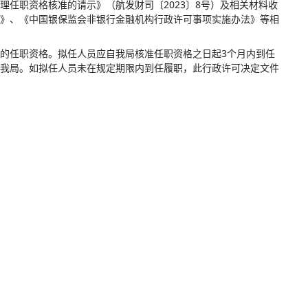
理任职资格核准的请示》（航发财司〔
2023〕8号）
及
相关材料收
》、《中国银保监会非银行金融机构行政许
可事项实施办法》等相
的任职资格。
拟任人员应自
我局
核准任职资格之日起
3
个月内到任
我局
。如拟任人员未在规定期限内到任履职，此行政许可决定文件