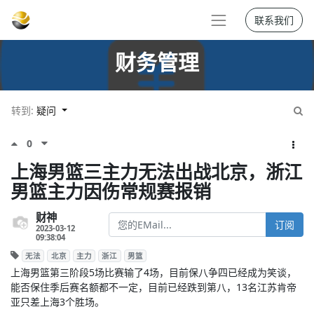
联系我们
财务管理
转到:
疑问
0
上海男篮三主力无法出战北京，浙江
男篮主力因伤常规赛报销
财神
订阅
2023-03-12
09:38:04
无法
北京
主力
浙江
男篮
上海男篮第三阶段5场比赛输了4场，目前保八争四已经成为笑谈，
能否保住季后赛名额都不一定，目前已经跌到第八，13名江苏肯帝
亚只差上海3个胜场。