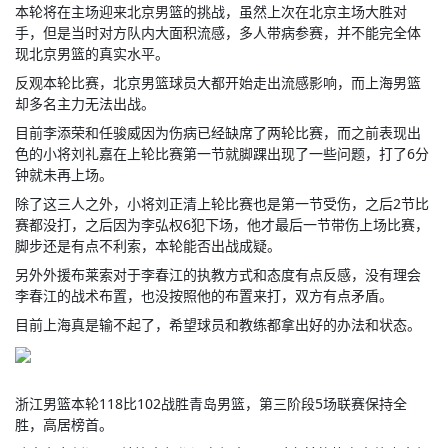
本轮将在主场迎来北京男篮的挑战，虽然上次在北京主场大胜对
手，但是当时对方队内大面积流感，多人带病参赛，并不能完全体
现北京男篮的真实水平。
反观本轮比赛，北京男篮球员大都开始走出流感影响，而上海男篮
却多名主力无法出战。
目前李添荣和任骏威因为伤病已经缺席了两轮比赛，而之前表现出
色的小将刘礼嘉在上轮比赛第一节就脚踝出现了一些问题，打了6分
钟就未再上场。
除了这三人之外，小将刘正清上轮比赛也是第一节受伤，之后2节比
赛都没打，之后因为李弘权6犯下场，他才最后一节带伤上场比赛，
脚步还是有点不利索，本轮能否出战成疑。
另外外援布莱索对于李春江的执教方式和态度有点反感，没有理会
李春江的战术布置，也没按照他的布置来打，双方有点矛盾。
目前上海真是输不起了，希望球员和教练都拿出好的办法和状态。
浙江男篮本轮118比102战胜青岛男篮，第三阶段5场联赛保持全
胜，高居榜首。