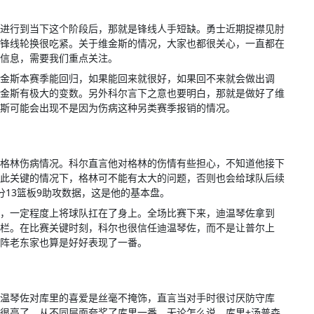
进行到当下这个阶段后，那就是锋线人手短缺。勇士近期捉襟见肘
锋线轮换很吃紧。关于维金斯的情况，大家也都很关心，一直都在
信息，需要我们重点关注。
金斯本赛季能回归，如果能回来就很好，如果回不来就会做出调
金斯有极大的变数。另外科尔言下之意也要明白，那就是做好了维
斯可能会出现不是因为伤病这种另类赛季报销的情况。
格林伤病情况。科尔直言他对格林的伤情有些担心，不知道他接下
此关键的情况下，格林可不能有太大的问题，否则也会给球队后续
分13篮板9助攻数据，这是他的基本盘。
，一定程度上将球队扛在了身上。全场比赛下来，迪温琴佐拿到
数据栏。在比赛关键时刻，科尔也很信任迪温琴佐，而不是让普尔上
阵老东家也算是好好表现了一番。
温琴佐对库里的喜爱是丝毫不掩饰，直言当对手时很讨厌防守库
很高了，从不同层面夸奖了库里一番。无论怎么说，库里+汤普森