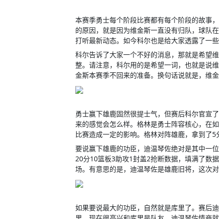
本赛季勇士每个阶段比赛都有每个阶段的故事，
的原因，就是因为维金斯一直没有归队，球队在
打听最新动态。如今科尔也是给大家透露了一些
科尔告诉了大家一个不好的消息，那就是希望维
整。请注意，科尔用的是希望一词，也就是说维
金斯本赛季不回来的准备。换句话说就是，维金
勇士赢下雄鹿固然很提士气，但赛后科尔官宣了
来的感觉会怎么样。格林是勇士阵容核心，在如
比赛造成一定的影响。格林对阵雄鹿，拿到了5
要说赢下雄鹿的功臣，迪温琴佐绝对是其中一位
20分10篮板3助攻1封盖2抢断数据，填满了
场。有意思的是，迪温琴佐是雄鹿旧将，这次对
如果要说最大的功臣，自然就是库里了。赛后迪
里，现在很高兴和库里是队友。迪温琴佐情商就