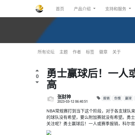
首页
产品介绍
支持和服务
所有论坛
主题
作者
标签
徽章
关于
勇士赢球后！一人
0
高
张财神
报销
伤情
赢球
2023-03-12 06:40:51
NBA常规赛打到当下这个阶段，对于各支球队
的球队没有希望，要么附加赛就没有希望。勇士
关注呢？勇士赢球后！一人或赛季报销，科尔官