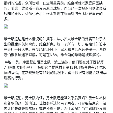
报销的准备，众所皆知，在全明星赛前，维金斯就以家庭原因缺
阵，随后，维金斯一直没有返回球场，而当这一次被询问到维金斯
缺阵的原因，科尔也表示：维金斯现在所面对的要比比赛重要的
多。
维金斯这边是什么情况呢？据悉，从小养大维金斯的外婆正处于人
生的最后的关怀阶段，维金斯也是放下了所有一切，要陪伴外婆走
完最后一段人生。在NBA的环境下，家人和生活永远是第一，所以
哪怕很多球迷不理解，可是在NBA，维金斯的举动是被理解的。
34胜33负，库里复出后勇士队一波三连败，他们现在处于西部第
7（附加赛的行列），按照这个梯队排名第13的开拓者也有31胜36
负的战绩，在常规赛还有15场的情况下，勇士队很有可能会跌出季
后赛的行列。
维金斯报销，勇士队内讧，勇士队还能进入季后赛吗？勇士队格林
和普尔的这一波内讧，让很多球迷怒骂了两者，可是要结束这一波
内讧的关键是普尔吗？或许还真不是，为什么呢？当年跟腱还没有