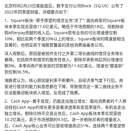
北京时间2月23日美股盘后，数字支付公司Block（SQ.US）公布了
2022年四季度财报，详细要点如下：
1、Square板块--寄予厚望的借贷业务“凉了”: 面向商家的Square板
块本季实现总营收17.6亿美元，略低于市场预期的18亿。但剔除收
购Afterpay贡献的收入后，Square原有业务的可比增速便仅剩
10%，相比前两个季度20%以上的增长，Square板块的降速是相当
显著的，也明显高于海豚君覆盖的其他消费端垂类公司。
深入观察后，原因是被视作支付之外第二增长曲线的借贷业务增长
暴降。包括软件和借贷的服务性收入，剔除并表影响后同比增速仅
剩3%。本季向商户新发放的贷款额为11.6亿美元，增速也“膝盖斩”
到仅剩36.5%。
海豚君认为，核心原因是利率不断攀升，且经济景气度下行后，商
家进行借贷的能力和意愿都在下降，导致借贷这一第二曲线业务不
仅没能推动板块收入增加，反而成了拖累。
2、Cash App--着手变现，仍能走出独立增长：面向消费者的个人移
动钱包Cash App的增长更多是看渗透率和变现率提升，有机会走出
独立增长。剔除比特币交易业务后，Cash App板块本季实现营收
10.2亿美元，高于市场预期的9.5亿。进一步剔除并表的增量收入
后，Cash App核心业务可比营收增速高达51%，连续两个季度逆势