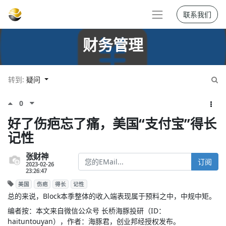
联系我们
财务管理
转到:
疑问
0
好了伤疤忘了痛，美国“支付宝”得长
记性
张财神
订阅
2023-02-26
23:26:47
美国
伤疤
得长
记性
总的来说，Block本季整体的收入端表现属于预料之中，中规中矩。
编者按：本文来自微信公众号 长桥海豚投研（ID：
haituntouyan），作者：海豚君，创业邦经授权发布。