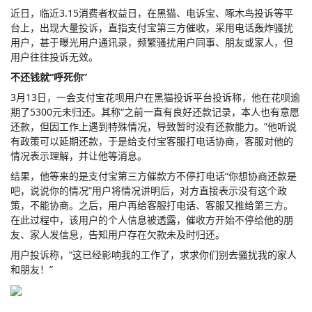
近日，临近3.15消费者权益日，在黑猫、电诉宝、啄木鸟投诉等平
台上，出现大量投诉，直指支付宝第三方催收，采用电话轰炸骚扰
用户，甚于曝光用户通讯录，频繁骚扰用户同事、朋友或家人，但
用户往往投诉无效。
不还钱就“呼死你”
3月13日，一会支付宝花呗用户在黑猫投诉平台投诉称，他在花呗逾
期了5300元未归还。其称“之前一直有良好还款记录，本人也有意愿
还款，但因工作上遇到特殊情况，导致暂时没有还款能力。”他听说
有政策可以延期还款，于是给支付宝客服打电话协商，客服对他的
情况表示理解，并让他等消息。
结果，他等来的是支付宝第三方催款方不停打电话“你想协商还款是
吧，说说你的情况”用户将情况讲明后，对方直接表示没有这个政
策，不能协商。之后，用户再给客服打电话、客服又推给第三方。
在此过程中，该用户的个人信息被透露，催收方开始不停给他的朋
友、家人发信息，告知用户存在欠款未及时归还。
用户投诉称，“这已经影响我的工作了，求求你们别去骚扰我的家人
和朋友！”