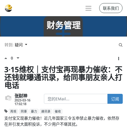
联系我们
财务管理
转到:
疑问
0
3·15维权｜支付宝再现暴力催收：不
还钱就曝通讯录，给同事朋友亲人打
电话
张财神
订阅
2023-03-16
17:02:18
再现
同事
暴力
通讯录
催收
支付宝又现暴力催收！近几年国家三令五申禁止暴力催收，依然存
在并引发大面积投诉，不少用户不堪其扰。