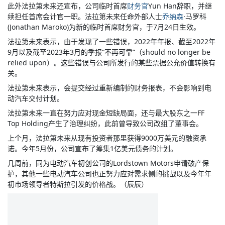
此外法拉第未来还宣布，公司临时首席
财务官
Yun Han
辞职，并继
续担任首席会计官一职。法拉第未来任命外部人士
乔纳森
·马罗科
(Jonathan Maroko)为新的临时首席财务官，于7月24日生效。
法拉第未来表示，由于发现了一些错误，2022年年报、截至2022年
9月以及截至2023年3月的季报“不再可靠”（should no longer be
relied upon）。这些错误与公司所发行的某些票据公允价值转换有
关。
法拉第未来表示，会提交经过重新编制的财务报表，不会影响到电
动汽车交付计划。
法拉第未来一直在努力应对现金短缺局面，还与最大股东之一FF
Top Holding产生了治理纠纷，此前曾导致公司改组了董事会。
上个月，法拉第未来从现有投资者那里获得9000万美元的融资承
诺。今年5月份，公司宣布了筹集1亿美元债务的计划。
几周前，同为电动汽车初创公司的Lordstown Motors申请破产保
护，其他一些电动汽车公司也正努力应对需求侧的挑战以及今年年
初市场领导者特斯拉引发的价格战。（辰辰）