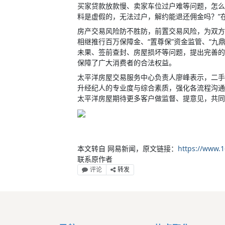
买家贷款放款慢、卖家车位过户难等问题，怎么
料是虚假的，无法过户，解约能退还佣金吗？”
房产交易风险防不胜防，前置交易风险，为双方
相继推行百万保障金、“置尊保”资金监管、“九
未果、签前查封、房屋损坏等问题，提出完善的解
保障了广大消费者的合法权益。
太平洋房屋交易服务中心负责人廖峰表示，二手
升经纪人的专业度与综合素质，强化各流程沟通
太平洋房屋期待更多客户做监督、提意见，共同
本文转自 网易新闻，原文链接：
https://www.
联系原作者
评论
转发