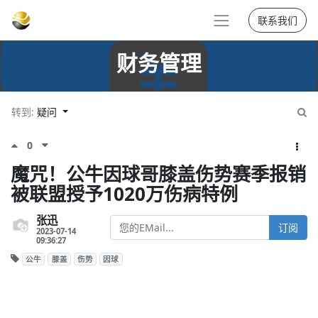
联系我们
财务管理
转到:
疑问
0
魔咒！公牛因球哥膝盖伤势赛季报销
被联盟授予1020万伤病特例
张迅
订阅
2023-07-14
09:36:27
公牛
膝盖
伤势
因球