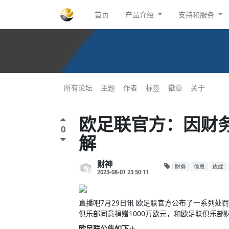
首页
产品介绍
支持和服务
所有论坛
主题
作者
标签
徽章
关于
欧足联官方：因财务
0
解
财神
财务
信息
达成
2023-08-01 23:50:11
直播吧7月29日讯 欧足联官方公布了一系列
俱乐部同意捐赠1000万欧元，和欧足联俱乐部
欧足联公告如下↓