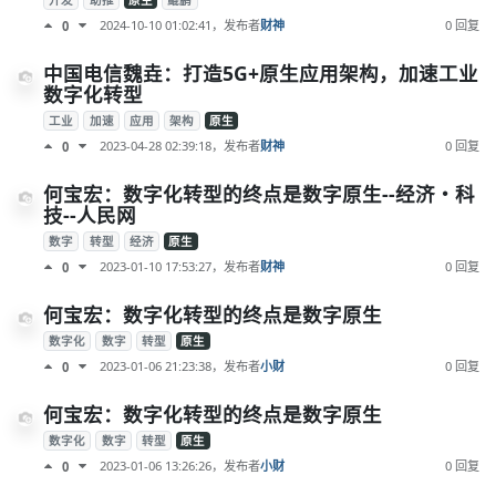
开发
助推
原生
鲲鹏
2024-10-10 01:02:41
，发布者
财神
0 回复
0
中国电信魏垚：打造5G+原生应用架构，加速工业
数字化转型
工业
加速
应用
架构
原生
2023-04-28 02:39:18
，发布者
财神
0 回复
0
何宝宏：数字化转型的终点是数字原生--经济・科
技--人民网
数字
转型
经济
原生
2023-01-10 17:53:27
，发布者
财神
0 回复
0
何宝宏：数字化转型的终点是数字原生
数字化
数字
转型
原生
2023-01-06 21:23:38
，发布者
小财
0 回复
0
何宝宏：数字化转型的终点是数字原生
数字化
数字
转型
原生
2023-01-06 13:26:26
，发布者
小财
0 回复
0