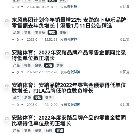
品牌
下滑
零售额
安踏
掌舵
2024-10-10 23:18:52
，发布者
财神
0 回复
0
东风集团计划今年销量增22% 安踏旗下斐乐品牌
零售额去年负增长｜港股1月11日公告精选
品牌
销量
零售额
安踏
斐乐
2023-01-11 12:52:51
，发布者
财神
0 回复
0
安踏体育：2022年安踏品牌产品零售金额同比录
得低单位数正增长
产品
零售
金额
安踏
录得
2023-01-11 09:12:28
，发布者
张财神
0 回复
0
安踏体育：安踏品牌2022年零售金额录得低单位
数增长，FILA品牌低单位数负增长
单位
品牌
安踏
录得
2023-01-11 09:12:20
，发布者
张财神
0 回复
0
安踏体育：2022年度安踏品牌产品的零售金额同
比取得低单位数的正增长
产品
零售
金额
品牌
安踏